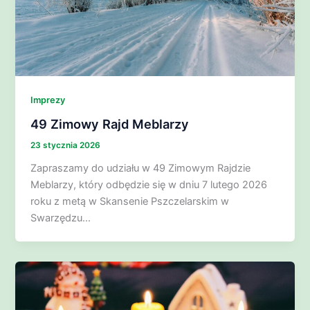
Imprezy
49 Zimowy Rajd Meblarzy
23 stycznia 2026
Zapraszamy do udziału w 49 Zimowym Rajdzie
Meblarzy, który odbędzie się w dniu 7 lutego 2026
roku z metą w Skansenie Pszczelarskim w
Swarzędzu…