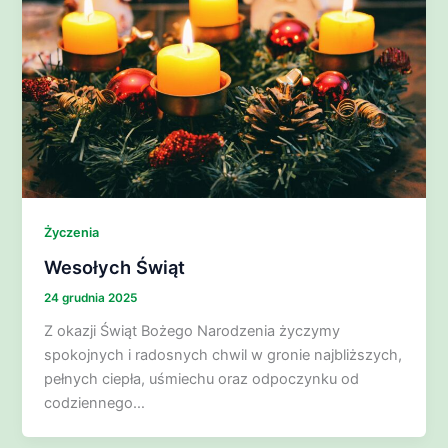
Życzenia
Wesołych Świąt
24 grudnia 2025
Z okazji Świąt Bożego Narodzenia życzymy
spokojnych i radosnych chwil w gronie najbliższych,
pełnych ciepła, uśmiechu oraz odpoczynku od
codziennego…