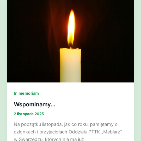
In memoriam
Wspominamy…
2 listopada 2025
Na początku listopada, jak co roku, pamiętamy o
członkach i przyjaciołach Oddziału PTTK „Meblarz”
w Swarzędzu, których nie ma już