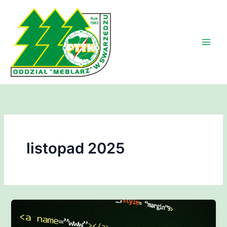
Przejdź
do
treści
listopad 2025