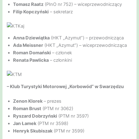
Tomasz Raatz
(PInO nr 752) – wiceprzewodniczący
Filip Kopczyński
– sekretarz
Anna Dziewiątka
(HKT „Azymut”) – przewodnicząca
Ada Meissner
(HKT „Azymut”) – wiceprzewodnicząca
Roman Domański
– członek
Renata Pawlicka
– członkini
– Klub Turystyki Motorowej „Korbowód” w Swarzędzu
Zenon Klorek
– prezes
Roman Brust
(PTM nr 3062)
Ryszard Dobrzyński
(PTM nr 3597)
Jan Łamek
(PTM nr 3598)
Henryk Skubiszak
(PTM nr 3599)