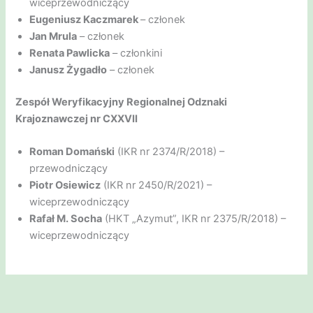
wiceprzewodniczący
Eugeniusz Kaczmarek
– członek
Jan Mrula
– członek
Renata Pawlicka
– członkini
Janusz Żygadło
– członek
Zespół Weryfikacyjny Regionalnej Odznaki
Krajoznawczej nr CXXVII
Roman Domański
(IKR nr 2374/R/2018) –
przewodniczący
Piotr Osiewicz
(IKR nr 2450/R/2021) –
wiceprzewodniczący
Rafał M. Socha
(HKT „Azymut”, IKR nr 2375/R/2018) –
wiceprzewodniczący