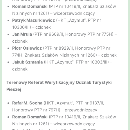
Roman Domański
(PTP nr 10419/II, Znakarz Szlaków
Nizinnych nr 1261) – wiceprzewodniczący
Patryk Mazurkiewicz
(HKT „Azymut”, PTP nr
10300/III) – członek
Jan Mrula
(PTP nr 9609/II, Honorowy PTP nr 775H) –
członek
Piotr Osiewicz
(PTP nr 8929/II, Honorowy PTP nr
774H, Znakarz Szlaków Nizinnych nr 1260) – członek
Jakub Szmania
(HKT „Azymut”, PTP nr 10303/III) –
członek
Terenowy Referat Weryfikacyjny Odznak Turystyki
Pieszej
Rafał M. Socha
(HKT „Azymut”, PTP nr 9137/II,
Honorowy PTP nr 797H) – przewodniczący
Roman Domański
(PTP nr 10419/II, Znakarz Szlaków
Nizinnych nr 1261) – wiceprzewodniczący