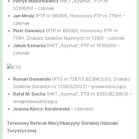
Patryk Mazurkiewicz
(HKT „Azymut”, PTP nr
10300/III) – członek
Jan Mrula
(PTP nr 9609/II, Honorowy PTP nr 775H) –
członek
Piotr Osiewicz
(PTP nr 8929/II, Honorowy PTP nr
774H, Znakarz Szlaków Nizinnych nr 1260) – członek
Jakub Szmania
(HKT „Azymut”, PTP nr 10303/III) –
członek
Roman Domański
(PTG nr 7287/T,BZ,BW,S,GS, Znakarz
Szlaków Górskich nr 1200/S/2022) – przewodniczący
Rafał M. Socha
(HKT „Azymut”, PTG nr 8355/BZ,BW,S) –
wiceprzewodniczący
Joanna Korcz-Koralewska
– członkini
Terenowy Referat Weryfikacyjny Górskiej Odznaki
Turystycznej