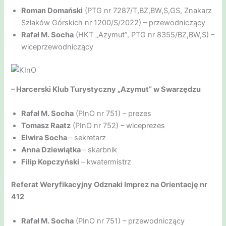
Roman Domański
(PTG nr 7287/T,BZ,BW,S,GS, Znakarz
Szlaków Górskich nr 1200/S/2022) – przewodniczący
Rafał M. Socha
(HKT „Azymut”, PTG nr 8355/BZ,BW,S) –
wiceprzewodniczący
– Harcerski Klub Turystyczny „Azymut” w Swarzędzu
Rafał M. Socha
(PInO nr 751) – prezes
Tomasz Raatz
(PInO nr 752) – wiceprezes
Elwira Socha
– sekretarz
Anna Dziewiątka
– skarbnik
Filip Kopczyński
– kwatermistrz
Referat Weryfikacyjny Odznaki Imprez na Orientację nr
412
Rafał M. Socha
(PInO nr 751) – przewodniczący