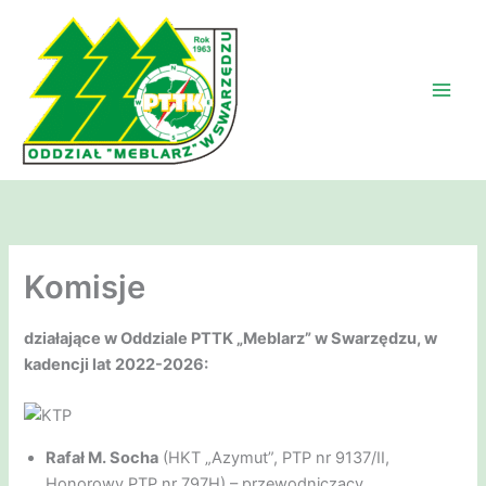
Przejdź
do
treści
Komisje
działające w Oddziale PTTK „Meblarz” w Swarzędzu, w
kadencji lat 2022-2026:
Rafał M. Socha
(HKT „Azymut”, PTP nr 9137/II,
Honorowy PTP nr 797H) – przewodniczący