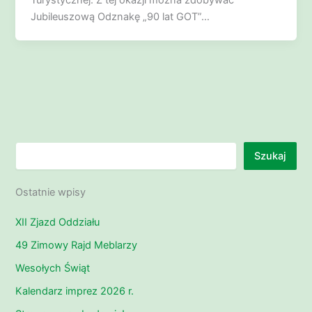
Turystycznej. Z tej okazji można zdobywać
Jubileuszową Odznakę „90 lat GOT”…
Szukaj
Szukaj
Ostatnie wpisy
XII Zjazd Oddziału
49 Zimowy Rajd Meblarzy
Wesołych Świąt
Kalendarz imprez 2026 r.