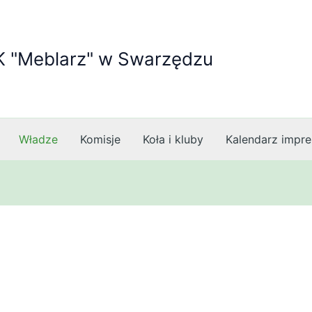
K "Meblarz" w Swarzędzu
Władze
Komisje
Koła i kluby
Kalendarz impre