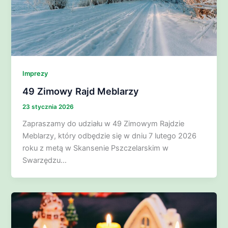
Imprezy
49 Zimowy Rajd Meblarzy
23 stycznia 2026
Zapraszamy do udziału w 49 Zimowym Rajdzie
Meblarzy, który odbędzie się w dniu 7 lutego 2026
roku z metą w Skansenie Pszczelarskim w
Swarzędzu…