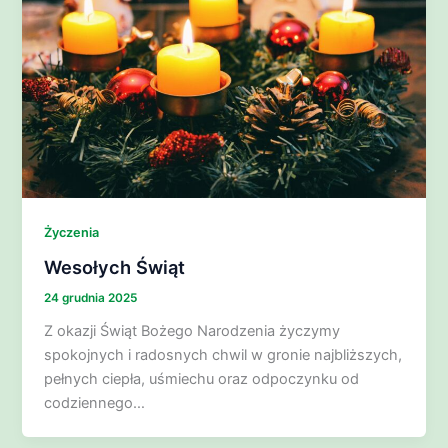
Życzenia
Wesołych Świąt
24 grudnia 2025
Z okazji Świąt Bożego Narodzenia życzymy
spokojnych i radosnych chwil w gronie najbliższych,
pełnych ciepła, uśmiechu oraz odpoczynku od
codziennego…