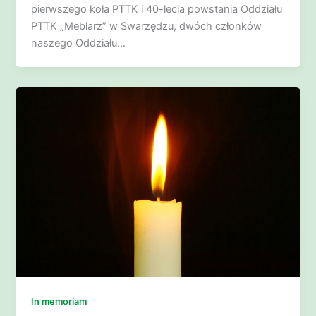
pierwszego koła PTTK i 40-lecia powstania Oddziału
PTTK „Meblarz” w Swarzędzu, dwóch członków
naszego Oddziału…
In memoriam