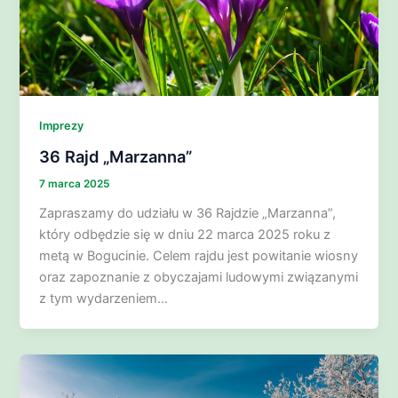
Imprezy
36 Rajd „Marzanna”
7 marca 2025
Zapraszamy do udziału w 36 Rajdzie „Marzanna”,
który odbędzie się w dniu 22 marca 2025 roku z
metą w Bogucinie. Celem rajdu jest powitanie wiosny
oraz zapoznanie z obyczajami ludowymi związanymi
z tym wydarzeniem…